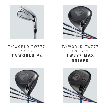
T//WORLD TW777
T//WORLD TW777
アイアン
ドライバー
T//WORLD Px
TW777 MAX
DRIVER