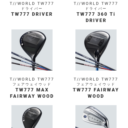
T//WORLD TW777
T//WORLD TW777
ドライバー
ドライバー
TW777 DRIVER
TW777 360 Ti
DRIVER
T//WORLD TW777
T//WORLD TW777
フェアウェイウッド
フェアウェイウッド
TW777 MAX
TW777 FAIRWAY
FAIRWAY WOOD
WOOD