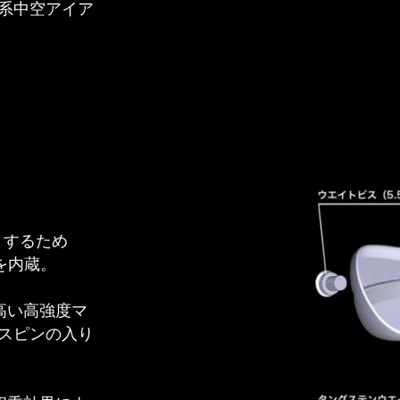
系中空アイア
くするため
を内蔵。
高い高強度マ
スピンの入り