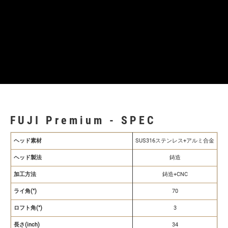
FUJI Premium - SPEC
ヘッド素材
SUS316ステンレス+アルミ合金
ヘッド製法
鋳造
加工方法
鋳造+CNC
ライ角(°)
70
ロフト角(°)
3
長さ(inch)
34