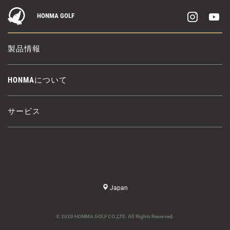
HONMA GOLF
製品情報
HONMAについて
サービス
Japan
© 2020 HONMA GOLF CO.,LTD. All Rights Reserved.