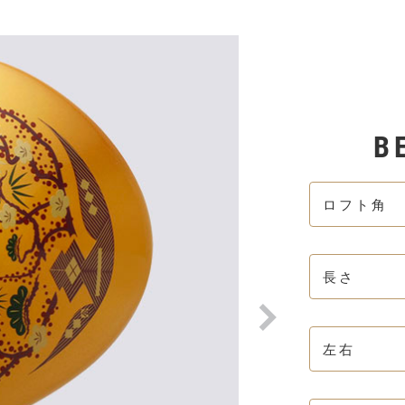
Next
B
ロフト角
長さ
左右