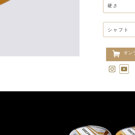
硬さ
シャフト
オン