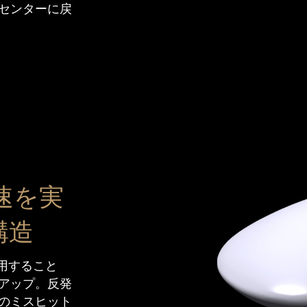
センターに戻
速を実
構造
用すること
アップ。反発
のミスヒット