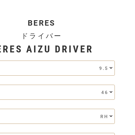
BERES
ドライバー
ERES AIZU DRIVER
9.5
46
RH