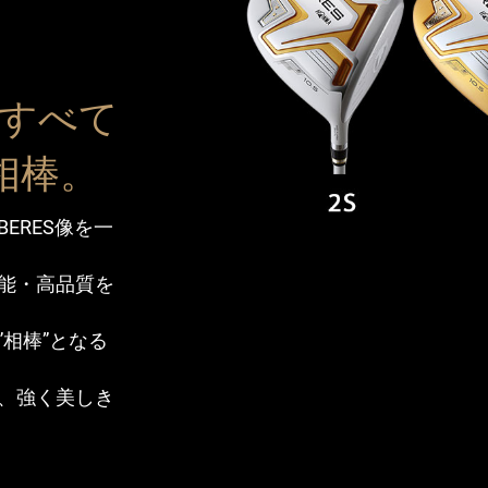
M すべて
相棒。
ERES像を一
能・高品質を
相棒”となる
、強く美しき