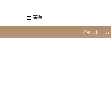
菜单
高尔夫球
高